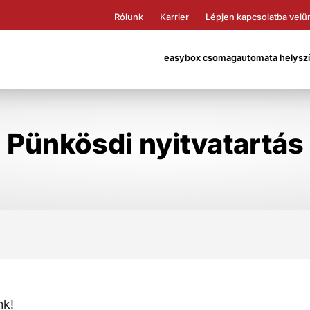
Rólunk
Karrier
Lépjen kapcsolatba velü
easybox csomagautomata helyszín
Pünkösdi nyitvatartás
nk!