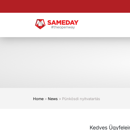
Ugrás
a
fő
tartalomra
Home
»
News
»
Pünkösdi nyitvatartás
Kedves Ügyfelei