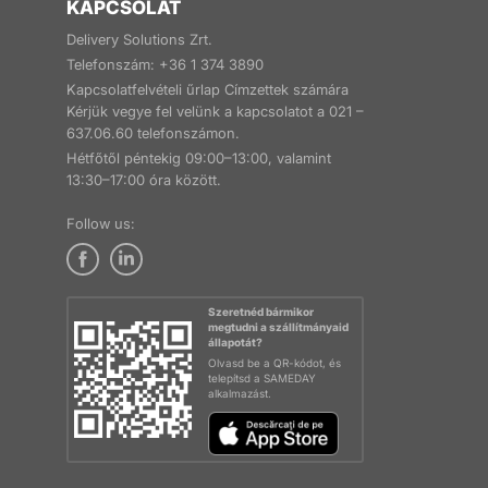
KAPCSOLAT
Delivery Solutions Zrt.
Telefonszám: +36 1 374 3890
Kapcsolatfelvételi űrlap Címzettek számára
Kérjük vegye fel velünk a kapcsolatot a 021 –
637.06.60 telefonszámon.
Hétfőtől péntekig 09:00–13:00, valamint
13:30–17:00 óra között.
Follow us:
Szeretnéd bármikor
megtudni a szállítmányaid
állapotát?
Olvasd be a QR-kódot, és
telepítsd a SAMEDAY
alkalmazást.