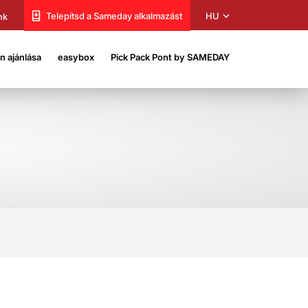
HU
Telepítsd a Sameday alkalmazást
nk
 ajánlása
easybox
Pick Pack Pont by SAMEDAY