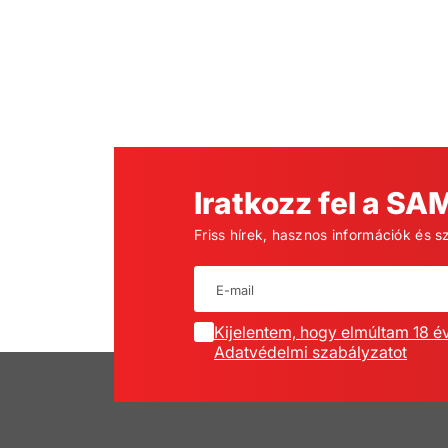
Iratkozz fel a SA
Friss hírek, hasznos információk és s
Kijelentem, hogy elmúltam 18 é
Adatvédelmi szabályzatot