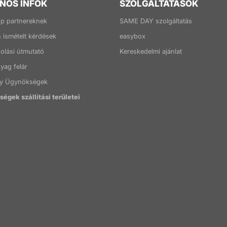
NOS INFOK
SZOLGÁLTATÁSOK
p partnereknek
SAME DAY szolgáltatás
 ismételt kérdések
easybox
lási útmutató
Kereskedelmi ajánlat
ag felár
y Ügynökségek
égek szállítási területei