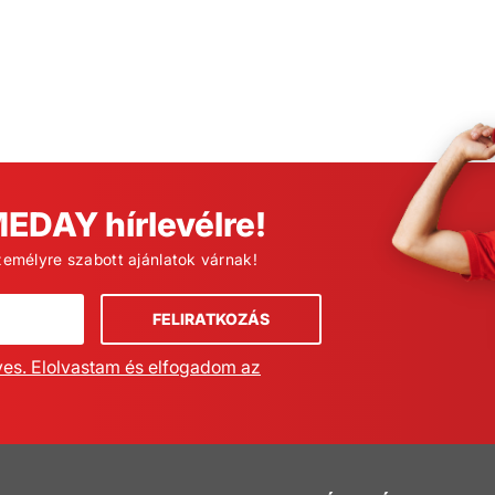
MEDAY hírlevélre!
zemélyre szabott ajánlatok várnak!
FELIRATKOZÁS
ves. Elolvastam és elfogadom az