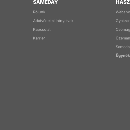
SAMEDAY
HASZ
Rólunk
Websho
Adatvédelmi irányelvek
Gyakran
Kapcsolat
Csomago
Karrier
Üzemany
Sameda
Ügynöks