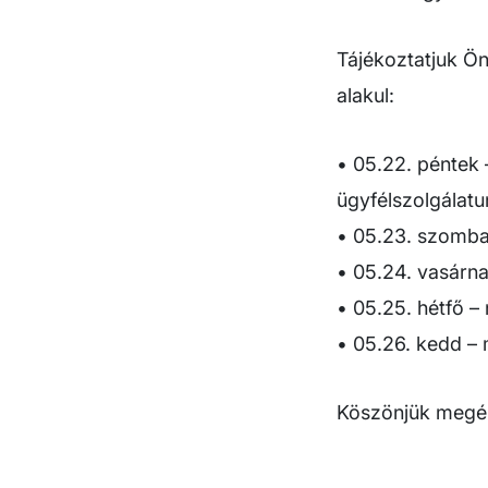
Tájékoztatjuk Ön
alakul:
• 05.22. péntek 
ügyfélszolgálatun
• 05.23. szombat
• 05.24. vasárna
• 05.25. hétfő – 
• 05.26. kedd – 
Köszönjük megér