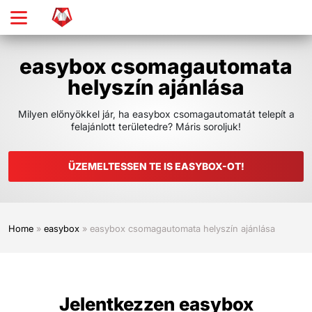
Ugrás
a
fő
tartalomra
easybox csomagautomata
helyszín ajánlása
Milyen előnyökkel jár, ha easybox csomagautomatát telepít a
felajánlott területedre? Máris soroljuk!
ÜZEMELTESSEN TE IS EASYBOX-OT!
Home
»
easybox
»
easybox csomagautomata helyszín ajánlása
Jelentkezzen easybox