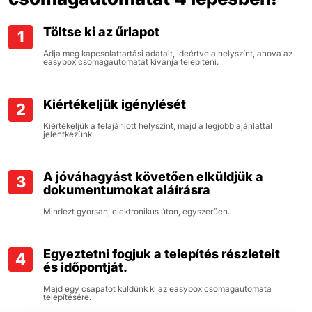
Töltse ki az űrlapot
1
Adja meg kapcsolattartási adatait, ideértve a helyszínt, ahova az
easybox csomagautomatát kívánja telepíteni.
Kiértékeljük igénylését
2
Kiértékeljük a felajánlott helyszínt, majd a legjobb ajánlattal
jelentkezünk.
A jóváhagyást követően elküldjük a
3
dokumentumokat aláírásra
Mindezt gyorsan, elektronikus úton, egyszerűen.
Egyeztetni fogjuk a telepítés részleteit
4
és időpontját.
Majd egy csapatot küldünk ki az easybox csomagautomata
telepítésére.