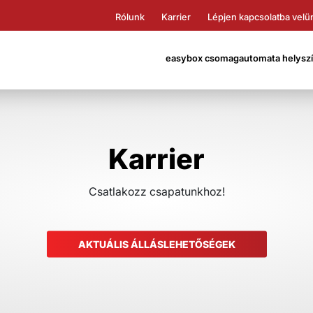
Rólunk
Karrier
Lépjen kapcsolatba velü
easybox csomagautomata helyszín
Karrier
Csatlakozz csapatunkhoz!
AKTUÁLIS ÁLLÁSLEHETŐSÉGEK