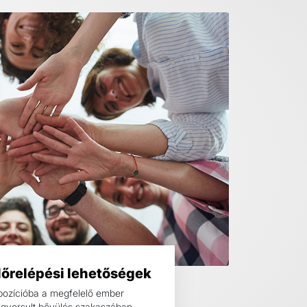
előrelépési lehetőségek
pozícióba a megfelelő ember
lgyorsult bővülés szakaszában