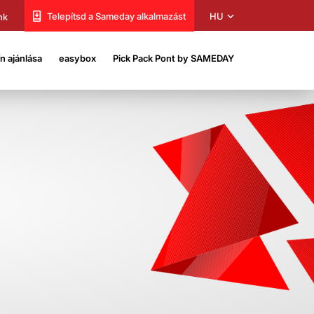
HU
Telepítsd a Sameday alkalmazást
nk
 ajánlása
easybox
Pick Pack Pont by SAMEDAY