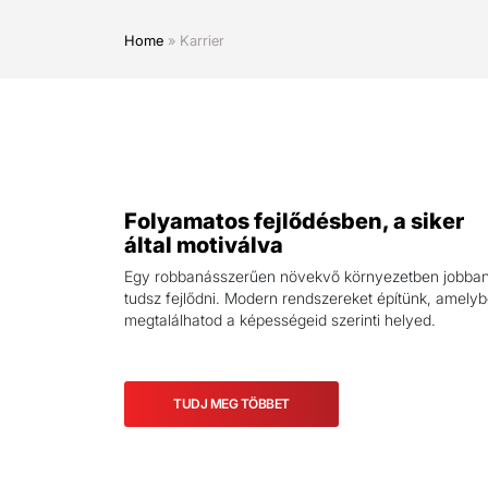
Home
»
Karrier
Folyamatos fejlődésben, a siker
által motiválva
Egy robbanásszerűen növekvő környezetben jobba
tudsz fejlődni. Modern rendszereket építünk, amely
megtalálhatod a képességeid szerinti helyed.
TUDJ MEG TÖBBET