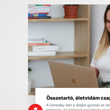
Összetartó, életvidám csa
A Sameday-ben a dolgok gyorsan és re
történnek. A különböző projektjeink révé