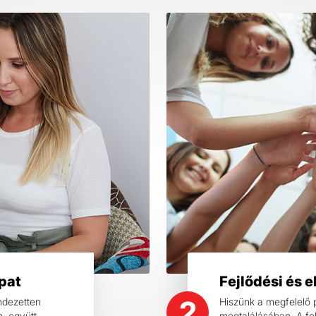
pat
Fejlődési és 
2
ndezetten
Hiszünk a megfelelő 
n, együtt
megtalálásában. A fe