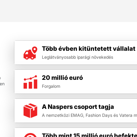
Több évben kitüntetett vállalat
Leglátványosabb iparági növekedés
20 millió euró
n
ben
Forgalom
A Naspers csoport tagja
A nemzetközi EMAG, Fashion Days és Vatera me
Több mint 15 millió euró befekt