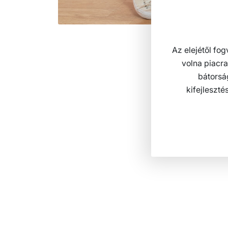
Az elejétől fo
volna piacr
bátorsá
kifejleszt