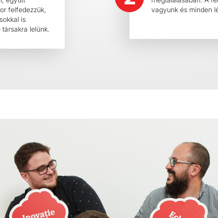
kor felfedezzük,
vagyunk és minden l
okkal is
 társakra lelünk.