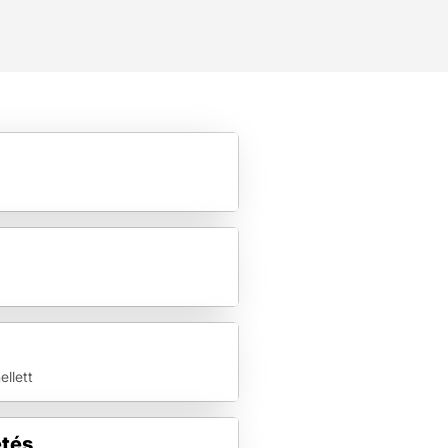
llett
etés