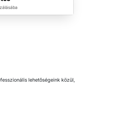
izálásába
esszionális lehetőségeink közül,