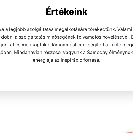
Értékeink
gva a legjobb szolgáltatás megalkotására törekedtünk. Valami 
a dobni a szolgáltatás minőségének folyamatos növelésével. B
gunkat és megkaptuk a támogatást, ami segített az újító meg
ésében. Mindannyian részesei vagyunk a Sameday élménynek
energiája az inspiráció forrása.