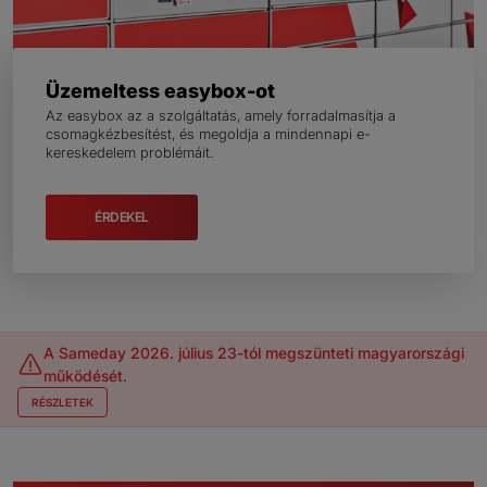
Üzemeltess easybox-ot
Az easybox az a szolgáltatás, amely forradalmasítja a
csomagkézbesítést, és megoldja a mindennapi e-
kereskedelem problémáit.
ÉRDEKEL
A Sameday 2026. július 23-tól megszünteti magyarországi
működését.
RÉSZLETEK