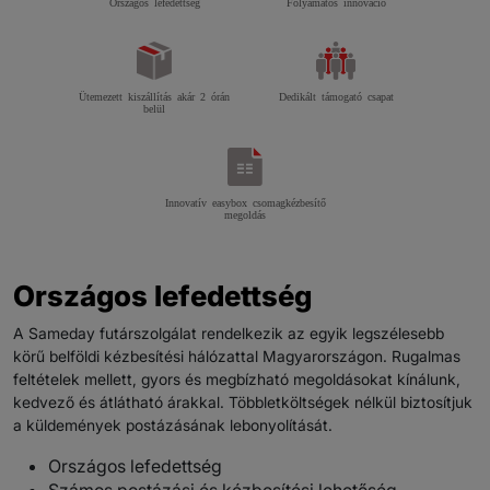
Országos lefedettség
Folyamatos innováció
Ütemezett kiszállítás akár 2 órán
Dedikált támogató csapat
belül
Innovatív easybox csomagkézbesítő
megoldás
Országos lefedettség
A Sameday futárszolgálat rendelkezik az egyik legszélesebb
körű belföldi kézbesítési hálózattal Magyarországon. Rugalmas
feltételek mellett, gyors és megbízható megoldásokat kínálunk,
kedvező és átlátható árakkal. Többletköltségek nélkül biztosítjuk
a küldemények postázásának lebonyolítását.
Országos lefedettség
Számos postázási és kézbesítési lehetőség