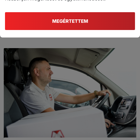
Pünkösdi nyitvatartás
MEGÉRTETTEM