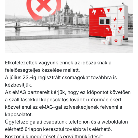
Jelentkezz online a regisztrációs felületünkön és kezdődhet
a csomagküldés
REGISZTRÁCIÓ
Utolsó hír
Elkötelezettek vagyunk ennek az időszaknak a
felelősségteljes kezelése mellett.
SEE ALL ARTICLES
A július 23.-ig regisztrált csomagokat továbbra is
kézbesítjük.
18 May 2026
Az eMAG partnereit kérjük, hogy ez időpontot követően
Tájékoztatás űrlapkitöltő rendszerünk
a szállításokkal kapcsolatos további információkért
működéséről
közvetlenül az eMAG-gal szíveskedjenek felvenni a
kapcsolatot.
Ügyfélszolgálati csapatunk telefonon és a weboldalon
elérhető űrlapon keresztül továbbra is elérhető.
2 April 2026
Köszönjük megértését és együttműködését.