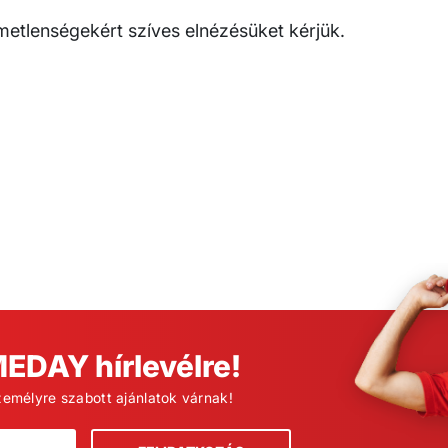
emetlenségekért szíves elnézésüket kérjük.
MEDAY hírlevélre!
zemélyre szabott ajánlatok várnak!