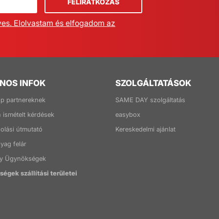
FELIRATKOZÁS
ves. Elolvastam és elfogadom az
NOS INFOK
SZOLGÁLTATÁSOK
p partnereknek
SAME DAY szolgáltatás
 ismételt kérdések
easybox
lási útmutató
Kereskedelmi ajánlat
ag felár
y Ügynökségek
égek szállítási területei