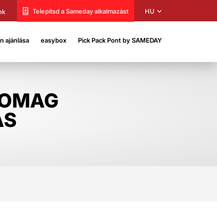
HU
Telepítsd a Sameday alkalmazást
nk
 ajánlása
easybox
Pick Pack Pont by SAMEDAY
SOMAG
ÁS