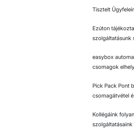
Tisztelt Ügyfelei
Ezúton tájékozt
szolgáltatásunk 
easybox automat
csomagok elhely
Pick Pack Pont b
csomagátvétel és
Kollégáink foly
szolgáltatásaink