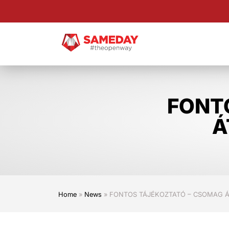
Ugrás
a
fő
tartalomra
FONT
Á
Home
»
News
»
FONTOS TÁJÉKOZTATÓ – CSOMAG Á