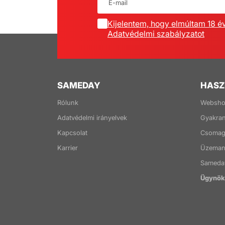
Kijelentem, hogy elmúltam 18 é
Adatvédelmi szabályzatot
SAMEDAY
HASZ
Rólunk
Websho
Adatvédelmi irányelvek
Gyakran
Kapcsolat
Csomago
Karrier
Üzemany
Sameda
Ügynöks