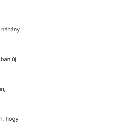
g néhány
ban új
en,
n, hogy