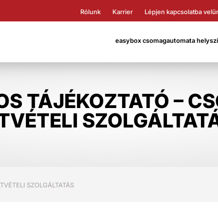
Rólunk
Karrier
Lépjen kapcsolatba velü
easybox csomagautomata helyszín
OS TÁJÉKOZTATÓ – C
TVÉTELI SZOLGÁLTAT
TVÉTELI SZOLGÁLTATÁS