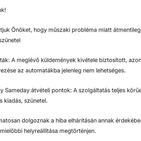
nk!
atjuk Önöket, hogy műszaki probléma miatt átmentile
szünetel
ák: A meglévő küldemények kivétele biztosított, azon
ezése az automatákba jelenleg nem lehetséges.
y Sameday átvételi pontok: A szolgáltatás teljes körű
 kiadás, szünetel.
amatosan dolgoznak a hiba elhárításán annak érdekébe
 mielőbbi helyreállítása megtörténjen.