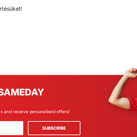
tésüket!
e SAMEDAY
ws and receive personalised offers!
SUBSCRIBE