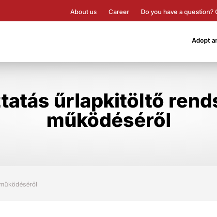
About us
Career
Do you have a question? 
Adopt a
tatás űrlapkitöltő ren
működéséről
k működéséről