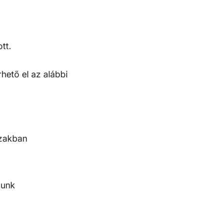
tt.
hető el az alábbi
szakban
lunk