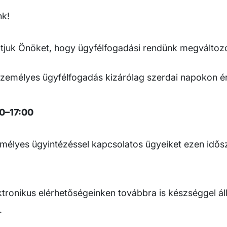
nk!
atjuk Önöket, hogy ügyfélfogadási rendünk megváltozo
 személyes ügyfélfogadás kizárólag szerdai napokon ér
0–17:00
emélyes ügyintézéssel kapcsolatos ügyeiket ezen idő
ktronikus elérhetőségeinken továbbra is készséggel ál
.