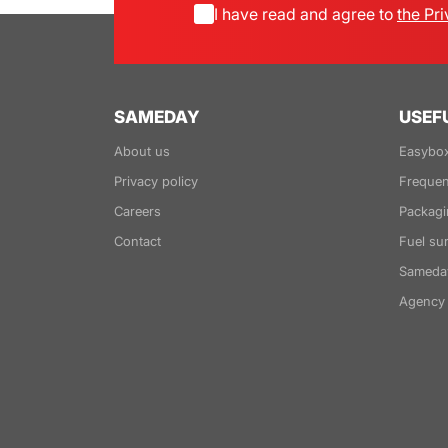
I have read and agree to
the Pri
SAMEDAY
USEF
About us
Easybox
Privacy policy
Frequen
Careers
Packagi
Contact
Fuel su
Sameda
Agency 