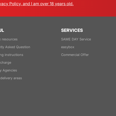
vacy Policy, and I am over 18 years old.
UL
SERVICES
 resources
SAME DAY Service
tly Asked Question
easybox
ng instructions
Commercial Offer
rcharge
y Agencies
delivery areas