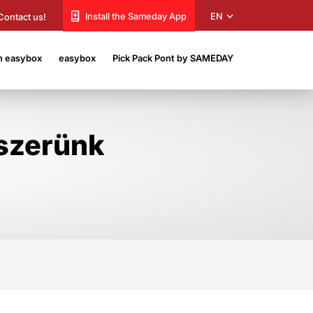
EN
Install the Sameday App
Contact us!
n easybox
easybox
Pick Pack Pont by SAMEDAY
dszerünk