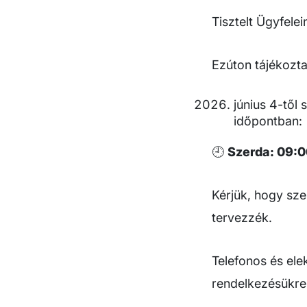
Tisztelt Ügyfelei
Ezúton tájékozt
június 4-től
időpontban:
🕘
Szerda: 09:0
Kérjük, hogy sz
tervezzék.
Telefonos és ele
rendelkezésükre