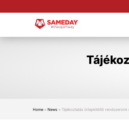
Skip
to
main
content
Tájékoz
Home
»
News
»
Tájékoztatás űrlapkitöltő rendszerün